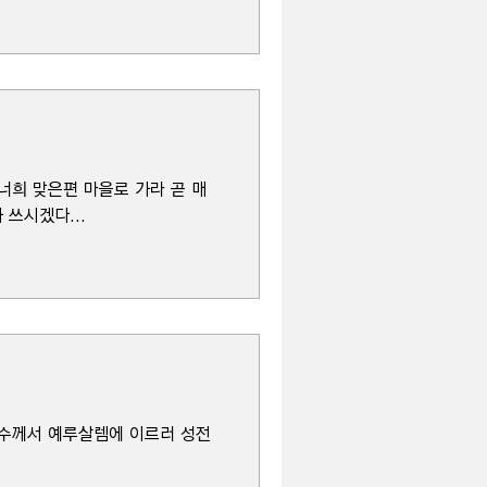
너희 맞은편 마을로 가라 곧 매
 쓰시겠다...
 "…예수께서 예루살렘에 이르러 성전