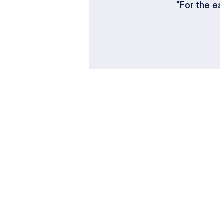
"For the e
SECTIONS
CHRISTIAN NEWS
SKB COLUMN
SMALL VOICE
PASTOR'S SERMON
주님과 함께
하나님의 사람들