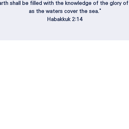
arth shall be filled with the knowledge of the glory o
as the waters cover the sea."
Habakkuk 2:14
SKBTV
SITE
ABOUT
NYSKC
대표인사
NYSKC Foudation
VISION
NYSKC University
MICLOT