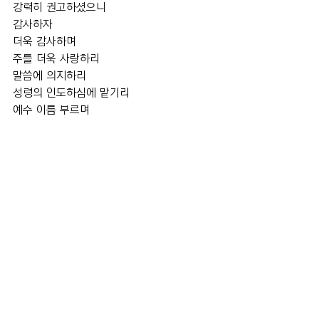
강력히 권고하셨으니
감사하자
더욱 감사하며
주를 더욱 사랑하리 
말씀에 의지하리
성령의 인도하심에 맡기리
예수 이름 부르며
십자가의 보혈 찬양하리  