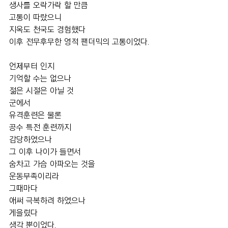
생사를 오락가락 할 만큼
고통이 따랐으니
지옥도 천국도 경험했다
이후 전무후무한 영적 팬더믹의 고통이었다.
언제부터 인지
기억할 수는 없으나
젊은 시절은 아닐 것
군에서 
유격훈련은 물론
공수 특전 훈련까지
감당하였으나 
그 이후 나이가 들면서
숨차고 가슴 아파오는 것을
운동부족이리라
그때마다
애써 극복하려 하였으나
게을렀다
생각 뿐이었다.