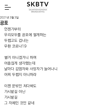
Watch
2021년 3월 3일
공포
언젠가부터
우리모두를 공포에 떨게하는
두렵고도 겁나는
우환 코로나19
별거 아니겠거니 하며
어줍잖게 생각했는데
날마다 감염자와 사망자가 늘어나니
어찌 두렵지 아니하랴
이젠 문밖만 쳐다봐도
가시밭길 아닌
가시밭길
그 자체인 것만 같네