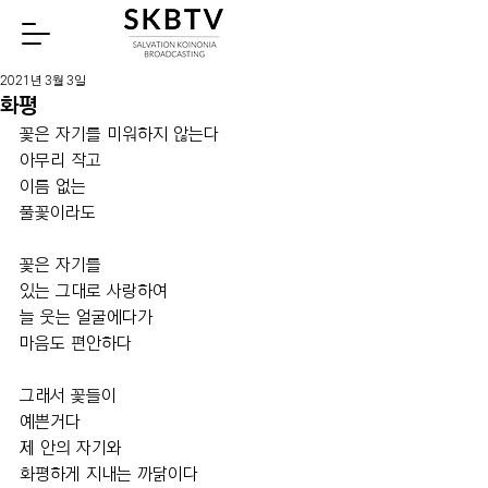
Watch
2021년 3월 3일
화평
꽃은 자기를 미워하지 않는다
아무리 작고
이름 없는
풀꽃이라도
꽃은 자기를
있는 그대로 사랑하여
늘 웃는 얼굴에다가
마음도 편안하다
그래서 꽃들이
예쁜거다
제 안의 자기와
화평하게 지내는 까닭이다 