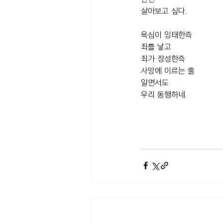
살아보고 싶다.
욕심이 잉태한즉 
죄를 낳고 
죄가 장성한즉 
사망에 이르는 줄 
알면서도 
우리 동행하네.