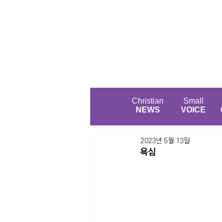
Christian
Small
NEWS
VOICE
2023년 5월 13일
욕심