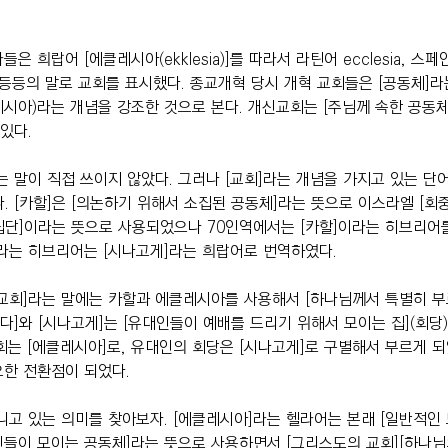
희랍어 [에클레시아(ekklesia)]를 따라서 라틴어 ecclesia, 스페인어 
iesa 등등의 말로 교회를 표시했다. 종교개혁 당시 개혁 교회들은 [공동체]라
시아)라는 개념을 강조한 것으로 본다. 개신교회는 [주님께 속한 공동체
있다.
는 말이 직접 쓰이지 않았다. 그러나 [교회]라는 개념을 가지고 있는 단어
다. [카할]은 [의논하기 위해서 소집된 공동체]라는 뜻으로 이스라엘 [회중
 집단]이라는 뜻으로 사용되었으나 70인역에서는 [카할]이라는 히브리어
라는 히브리어는 [시나고게]라는 희랍어로 번역하였다.
교회]라는 말에는 카할과 에클레시아를 사용해서 [하나님께서 특별히 부
에다]와 [시나고게]는 [유대인들이 예배를 드리기 위해서 모이는 집](회당
회는 [에클레시아]로, 유대인의 회당은 [시나고게]로 구별해서 부르게 되
요한 전환점이 되었다.
니고 있는 의미를 찾아보자. [에클레시아]라는 헬라어는 본래 [일반적인 모
들이 모이는 공동체]라는 뜻으로 사용하면서 [그리스도의 교회][하나님