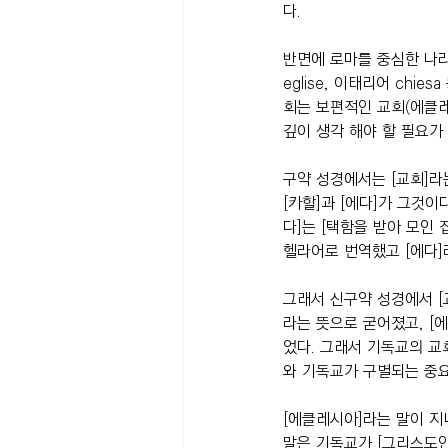
다.
반면에 로마를 중심한 나라들은 
eglise, 이태리어 ch
회는 보편적인 교회(에클레
깊이 생각 해야 할 필요가 
구약 성경에서는 [교회]라
[카할]과 [에다]가 그것이
다]는 [택함을 받아 모인
헬라어로 번역했고 [에다]
그래서 신구약 성경에서 [
라는 뜻으로 굳어졌고, [
었다. 그래서 기독교의 교
와 기독교가 구별되는 중
[에클레시아]라는 말이 지
말은 기독교가 [그리스도인