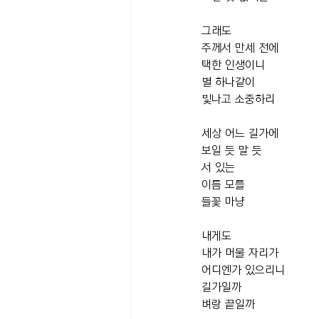
그래도 
주께서 만세 전에 
택한 인생이니
별 하나같이
빛나고 소중하리
세상 어느 길가에
보일 듯 말 듯
서 있는 
이름 모를 
들꽃 마냥
내게도 
내가 머물 자리가
어디엔가 있으리니
길가일까
벼랑 끝일까