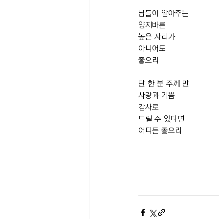
남들이 알아주는 
양지바른 
높은 자리가 
아니어도
좋으리 
단 한 분 주께 만
사랑과 기쁨
감사로 
드릴 수 있다면
어디든 좋으리