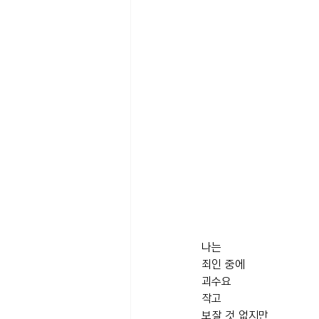
나는
죄인 중에 
괴수요
작고 
보잘 것 없지만