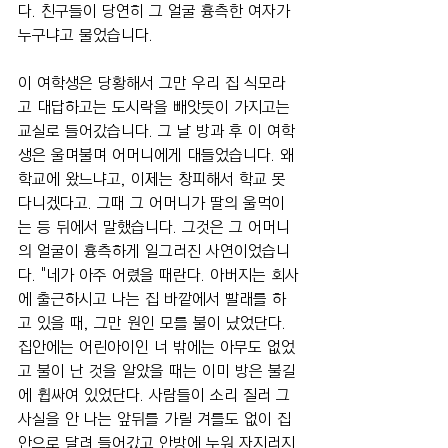
다. 친구들이 당연히 그 얼굴 흉측한 여자가 
누구냐고 물었습니다.
이 여학생은 당황해서 그만 우리 집 식모라
고 대답하고는 도시락을 빼앗듯이 가지고는 
교실로 들어갔습니다. 그 날 방과 후 이 여학
생은 울며불며 어머니에게 대들었습니다. 왜 
학교에 왔느냐고, 이제는 창피해서 학교 못 
다니겠다고. 그때 그 어머니가 딸의 울먹이
는 등 뒤에서 말했습니다. 그것은 그 어머니
의 얼굴이 흉측하게 일그러진 사연이었습니
다. "네가 아주 어렸을 때란다. 아버지는 회사
에 출근하시고 나는 집 바깥에서 빨래를 하
고 있을 때, 그만 원인 모를 불이 났었단다. 
집안에는 어린아이인 너 밖에는 아무도 없었
고 불이 난 것을 알았을 때는 이미 방은 불길
에 휩싸여 있었단다. 사람들이 소리 질러 그 
사실을 안 나는 앞뒤를 가릴 겨를도 없이 집
안으로 달려 들어갔고 안방에 누워 자지러지