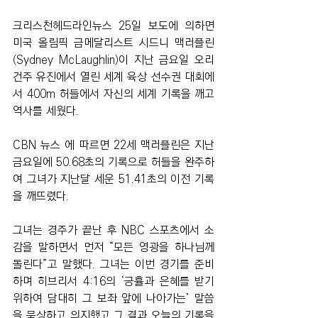
크리스천헤드라인뉴스 25일 보도에 의하면 
미국 올림픽 금메달리스트 시드니 맥러플린
(Sydney McLaughlin)이 지난 금요일 오리
건주 유진에서 열린 세계 육상 선수권 대회에
서 400m 허들에서 자신의 세계 기록을 깨고 
역사를 세웠다.
CBN 뉴스 에 따르면 22세 맥러플린은 지난 
금요일에 50.68초의 기록으로 허들을 완주하
여 그녀가 지난달 세운 51.41초의 이전 기록
을 깨뜨렸다.
그녀는 경주가 끝난 후 NBC 스포츠에서 소
감을 말하면서 먼저 “모든 영광을 하나님께 
돌린다”고 말했다. 그녀는 이번 경기를 준비
하며 히브리서 4:16의 ‘긍휼과 은혜를 받기 
위하여 담대히 그 보좌 앞에 나아가는’ 말씀
을 묵상하고 의지했고 그 결과 오늘의 기록을 