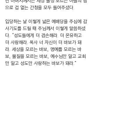
신 아버지께서는 세상 물정 모르는 아들의 참
으로 겁 없는 간청을 모두 들어주셨다.
입당하는 날 이렇게 넓은 예배당을 주심에 감
사기도를 드릴 때 주님께서 이렇게 말씀하셨
다. “성도들에게 더 겸손해라. 더 온유하고 
더 사랑해라. 목사 너 자신이 더 바보가 돼
라. 세상을 모르는 바보, 명예를 모르는 바
보, 물질을 모르는 바보, 예수님만 알고 교회
만 알고 성도만 사랑하는 바보가 돼라.”
그리고 ‘주님의 핏값으로 교회가 세워졌으니 
너도 드리라’는 감동이 있었다. 강단에서 헌
혈과 장기기증을 선포했다. 그 선포를 시작으
로 1년에 두 차례씩 전 교인이 사랑의 헌혈
에 동참해 헌혈증서를 기증했다. 교역자와 성
도 대부분이 장기기증 협약을 마쳤다. ‘이웃
이 내 몸이다’라는 생각이 자연스럽게 모두
의 마음에 흘렀다.