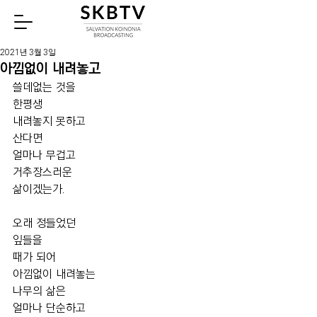
Watch
2021년 3월 3일
아낌없이 내려놓고
쓸데없는 것을
한평생
내려놓지 못하고
산다면
얼마나 무겁고
거추장스러운
삶이겠는가.
오래 정들었던
잎들을
때가 되어
아낌없이 내려놓는
나무의 삶은
얼마나 단순하고