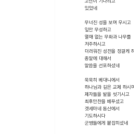
고난이 기다리고
있었네
무너진 성을 보며 우시고
잎만 무성하고
열매 없는 무화과 나무를 
저주하시고
더러워진 성전을 정결케 
종말에 대해서
말씀을 선포하셨네
묵묵히 베대니에서
하나님과 깊은 교제 하시
제자들을 발을 씻기시고
최후만찬을 베푸셨고
겟세마네 동산에서
기도하시다
군병들에게 붙잡히셨네