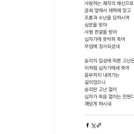
사랑하는 제자의 배신으로
공회 앞에서 채찍에 맞고
조롱과 수난을 당하시며
심문을 받아
사형 판결을 받아
십자가에 못박혀 죽어
무덤에 장사되셨네
승리의 입성에 따른 고난
이처럼 십자가에세 죽어
음부까지 내려가는
길이었으니
승리란 고난 없이
십자가 죽음 없이는 안된
깨닫게 하시네 