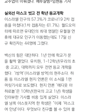
교수업이 이뤄졌다. 예루살렘=임현동 기자
실외선 마스크 벗고 전 학년 등교개학 
이스라엘 인구의 57.3%가 코로나19 2차 접
종을 마쳤다(1차 접종자는 61.7%). 월드오미
터에 따르면 유대인의 최대 명절인 유월절 연
휴에 대규모 인구가 이동했는데도 17일 신
규 확진자는 44명에 그쳤다. 
백신의 힘은 대단하다. 1년 만에 학교가 문
을 활짝 열었다. 유치원, 1~12학년(우리의 초
·중·고교), 대학까지 모두 전면 등교 개학을 
했다. ‘I방역’(이스라엘 방역)의 현주소다. 하
욤 등 이스라엘 현지 언론은 이 소식을 1면 
머릿기사로 보도했다. 현지 언론 ‘에디옷 아
하로놑’은 10학년(한국의 고교 1년) 학생을 
인터뷰한 기사를 비중 있게 실었다. 이스라
엘 남쪽 아스돗지역 한 학생은 “이제 ‘마스크
여 안녕’이다. 무엇보다 친구를 볼 수 있어 좋