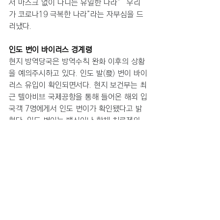
서 마스크 없이 다니는 유일한 나라” “우리
가 코로나19 극복한 나라”라는 자부심을 드
러냈다.  
인도 변이 바이러스 경계령
현지 방역당국은 방역수칙 완화 이후의 상황
을 예의주시하고 있다. 인도 발(發) 변이 바이
러스 유입이 확인되면서다. 현지 보건부는 최
근 텔아비브 국제공항을 통해 들어온 해외 입
국객 7명에게서 인도 변이가 확인됐다고 밝
혔다. 인도 변이는 백신이나 항체 치료제의 
효과가 떨어질 수 있다는 관측이 나온다. 전
염력은 기존 바이러스보다 높을 것으로 추정
된다.
나흐만 아쉬 이스라엘 코로나19 방역 책임자
는 “마스크를 주머니에 넣고 다니면서, 밀폐
된 붐비는 장소에 갈 때마다 써야 한다”며 
“인도 변종(바이러스)이 확인돼 우려된다”고 