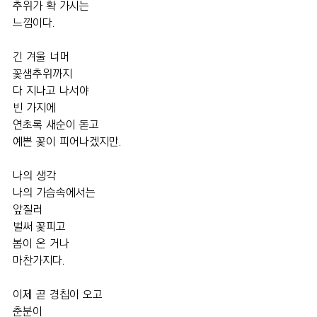
추위가 확 가시는 
느낌이다.
긴 겨울 너머
꽃샘추위까지
다 지나고 나서야
빈 가지에  
연초록 새순이 돋고
예쁜 꽃이 피어나겠지만.
나의 생각
나의 가슴속에서는
앞질러
벌써 꽃피고
봄이 온 거나
마찬가지다.
이제 곧 경칩이 오고
춘분이