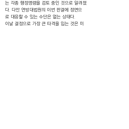
는 각종 행정명령을 검토 중인 것으로 알려졌
다. 다만 연방대법원의 이번 판결에 정면으
로 대응할 수 있는 수단은 없는 상태다.
이날 결정으로 가장 큰 타격을 입는 것은 미
국 내 사회적 취약계층 여성이라는 분석도 나
온다. 낙태를 원하지만 낙태가 가능한 지역으
로 ‘원정 시술’을 가지 못한 사람들이 중절을 
포기하면서 곧 산모의 교육·취업기회 저하로 
이어지는 탓이다. 앞서 미국 일간 뉴욕타임스
는 저소득층, 10·20대, 흑인이나 라틴계, 서
류가 미비한 이민자들을 그 대상으로 꼽았다.