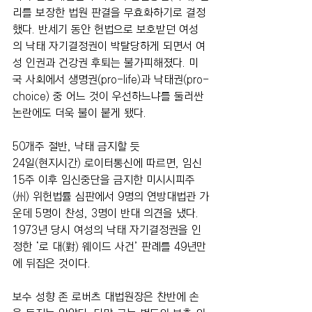
리를 보장한 법원 판결을 무효화하기로 결정
했다. 반세기 동안 헌법으로 보호받던 여성
의 낙태 자기결정권이 박탈당하게 되면서 여
성 인권과 건강권 후퇴는 불가피해졌다. 미
국 사회에서 생명권(pro-life)과 낙태권(pro-
choice) 중 어느 것이 우선하느냐를 둘러싼 
논란에도 더욱 불이 붙게 됐다.
50개주 절반, 낙태 금지할 듯
24일(현지시간) 로이터통신에 따르면, 임신 
15주 이후 임신중단을 금지한 미시시피주
(州) 위헌법률 심판에서 9명의 연방대법관 가
운데 5명이 찬성, 3명이 반대 의견을 냈다. 
1973년 당시 여성의 낙태 자기결정권을 인
정한 ‘로 대(對) 웨이드 사건’ 판례를 49년만
에 뒤집은 것이다.
보수 성향 존 로버츠 대법원장은 찬반에 손