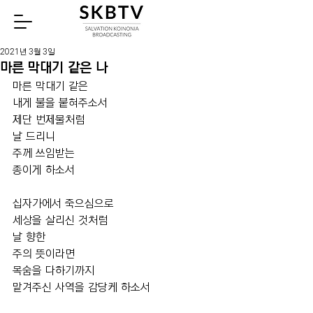
Watch
2021년 3월 3일
마른 막대기 같은 나
마른 막대기 같은
내게 불을 붙혀주소서
제단 번제물처럼
날 드리니
주께 쓰임받는  
종이게 하소서
십자가에서 죽으심으로
세상을 살리신 것처럼
날 향한
주의 뜻이라면
목숨을 다하기까지 
맡겨주신 사역을 감당케 하소서