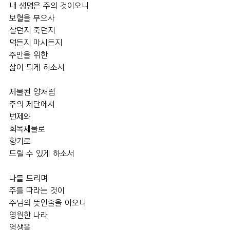
내 생명은 주의 것이오니
보혈을 부으사
살던지 죽던지
먹든지 마시든지
주만을 위한 
삶이 되게 하소서
제물된 양처럼
주의 제단에서
번제와
회목제물로
향기로
드릴 수 있게 하소서
나를 드리며
주를 따라는 것이
주님의 뜻인줄을 아오니
영원한 나라
영생을 