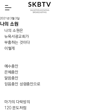
Watch
2021년 3월 3일
나의 소원
나의 소원은
뉴욕서광교회가
부흥하는 것이다
이렇게
예수충만
은혜충만
말씀충만
믿음충만 성령충만으로
마가의 다락방의
120 문도처럼