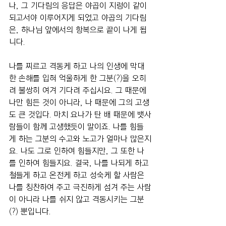
나, 그 기다림의 응답은 야곱이 지렁이 같이 
되고서야 이루어지게 되었고 야곱의 기다림
은, 하나님 앞에서의 항복으로 끝이 나게 됩
니다.
나를 찌르고 격동케 하고 나의 인생에 막대
한 손해를 입혀 억울하게 한 그분(?)을 오히
려 불쌍히 여겨 기다려 주십시요. 그 때문에 
나만 힘든 것이 아니라, 나 때문에 그의 고생
도 큰 것입다. 마치 요나가 탄 배 때문에 뱃사
람들이 함께 고생했듯이 말이죠. 나를 힘들
게 하는 그분의 수고와 노고가 얼마나 많은지
요. 나도 그로 인하여 힘들지만, 그 또한 나
를 인하여 힘들지요. 결국, 나를 나되게 하고 
철들게 하고 온전케 하고 성숙케 할 사람은 
나를 칭찬하여 주고 극진하게 섬겨 주는 사람
이 아니라 나를 쉬지 않고 격동시키는 그분
(?) 뿐입니다.