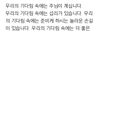
우리의 기다림 속에는 주님이 계십니다.
우리의 기다림 속에는 섭리가 있습니다. 우리
의 기다림 속에는 준비케 하시는 놀라운 손길
이 있습니다. 우리의 기다림 속에는 더 좋은 
것을 주시기 위한 배려가 있습니다. 기억하십
시오. '행복인생'은 항복으로 다가오며 '평안
인생'은 기다림의 승리로 찾아오며 기다림의 
끝은 나의 깨어짐으로 앞당겨 질 수 있다는 
사실을....
얼마만큼 깨어져야 합니까? '이 정도면 되었
지 않느냐?' 라는 생각조차 안들 때까지.... 얼
만큼을 더 기다려야 합니까? 기다림 마져 포
기될 때까지.....
'기다리라' 하심은 하나님의 필연적인 섭리이
며, 나를 나되게 하시는 기막힌 은혜입니다. 
그냥...막연히....기다리시면 안됩니다. 기도하