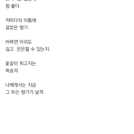
참 좋다.
저마다의 이름에
걸맞은 향기
어쩌면 이리도
깊고  은은할 수 있는지.
꽃같이 피고지는
목숨의
나에게서는 지금
그 무슨 향기가 날까.