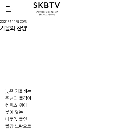
Watch
2021년 11월 20일
가을의 찬양
늦은 가을비는  
주님의 물감이네 
켄퍼스 위에   
붓이 닿는   
나뭇잎 풀잎 
빨강 노랑으로