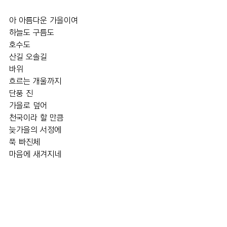
아 아름다운 가을이여
하늘도 구름도
호수도
산길 오솔길
바위
흐르는 개울까지 
단풍 진 
가을로 덮어
천국이라 할 만큼 
늦가을의 서정에 
푹 빠진체
마음에 새겨지네 