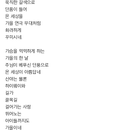
묵직한 갈색으로 
단품이 들어  
온 세상을 
가을 연극 무대처럼 
화려하게
꾸미시네. 
가슴을 먹먹하게 하는 
가을의 한 날
주님이 베푸신 단풍으로 
온 세상이 아름답네
산야는 물론 
하이웨이와
길가  
골목길 
걸어가는 사람
뛰어노는 
아이들까지도 
가을이네